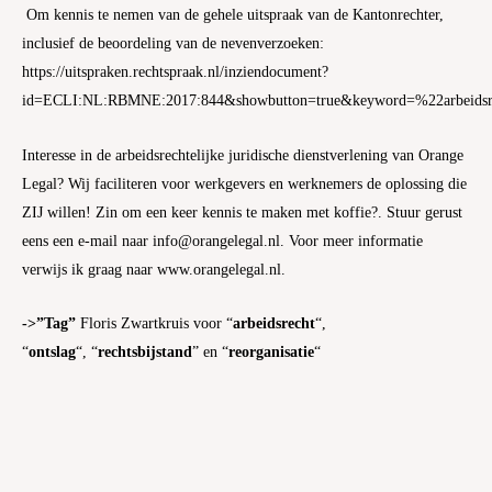
Om kennis te nemen van de gehele uitspraak van de Kantonrechter,
inclusief de beoordeling van de nevenverzoeken:
https://uitspraken.rechtspraak.nl/inziendocument?
id=ECLI:NL:RBMNE:2017:844&showbutton=true&keyword=%22arbeids
Interesse in de arbeidsrechtelijke juridische dienstverlening van Orange
Legal? Wij faciliteren voor werkgevers en werknemers de oplossing die
ZIJ willen! Zin om een keer kennis te maken met koffie?. Stuur gerust
eens een e-mail naar info@orangelegal.nl. Voor meer informatie
verwijs ik graag naar www.orangelegal.nl.
->”Tag”
Floris Zwartkruis voor “
arbeidsrecht
“,
“
ontslag
“, “
rechtsbijstand
” en “
reorganisatie
“