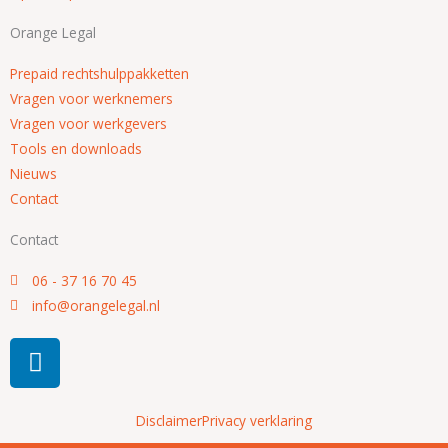
Orange Legal
Prepaid rechtshulppakketten
Vragen voor werknemers
Vragen voor werkgevers
Tools en downloads
Nieuws
Contact
Contact
06 - 37 16 70 45
info@orangelegal.nl
L
i
n
k
Disclaimer
Privacy verklaring