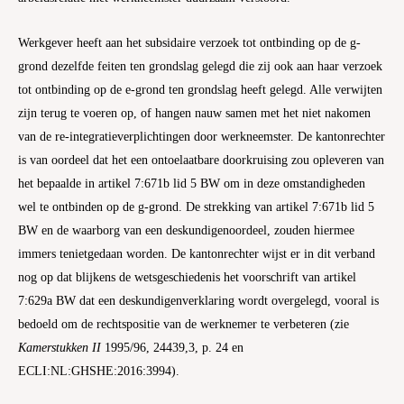
Werkgever heeft aan het subsidaire verzoek tot ontbinding op de g-
grond dezelfde feiten ten grondslag gelegd die zij ook aan haar verzoek
tot ontbinding op de e-grond ten grondslag heeft gelegd. Alle verwijten
zijn terug te voeren op, of hangen nauw samen met het niet nakomen
van de re-integratieverplichtingen door werkneemster. De kantonrechter
is van oordeel dat het een ontoelaatbare doorkruising zou opleveren van
het bepaalde in artikel 7:671b lid 5 BW om in deze omstandigheden
wel te ontbinden op de g-grond. De strekking van artikel 7:671b lid 5
BW en de waarborg van een deskundigenoordeel, zouden hiermee
immers tenietgedaan worden. De kantonrechter wijst er in dit verband
nog op dat blijkens de wetsgeschiedenis het voorschrift van artikel
7:629a BW dat een deskundigenverklaring wordt overgelegd, vooral is
bedoeld om de rechtspositie van de werknemer te verbeteren (zie
Kamerstukken II
1995/96, 24439,3, p. 24 en
ECLI:NL:GHSHE:2016:3994).