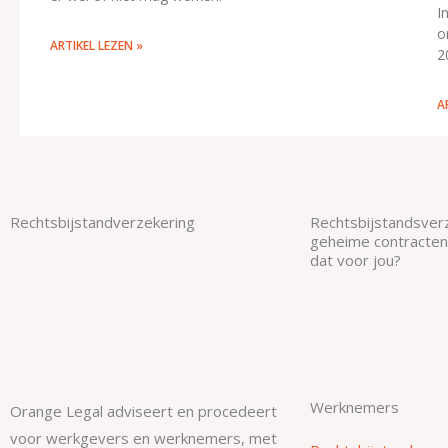
I
o
ARTIKEL LEZEN »
2
A
Rechtsbijstandverzekering
Rechtsbijstandsverz
geheime contracten
dat voor jou?
Werknemers
Orange Legal adviseert en procedeert
voor werkgevers en werknemers, met