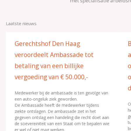
met specialisatie arbeidsr
Laatste nieuws
Gerechtshof Den Haag
B
veroordeelt Ambassade tot
a
betaling van een billijke
o
vergoeding van € 50.000,-
o
d
Medewerker bij de ambassade is ten gevolge van
een auto-ongeluk ziek geworden.
O
De Ambassade heeft de medewerker tijdens
h
ziekte ontslagen. De ambassade ziet in het
g
gegeven ontslag een handeling die recht doet aan
t
de soevereiniteit van een Staat om te bepalen wie
b
er wel of niet mag werken.