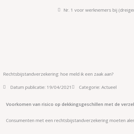
Ga
Nr. 1 voor werknemers bij (dreige
naar
de
inhoud
Rechtsbijstandverzekering: hoe meld ik een zaak aan?
Datum publicatie:
19/04/2021
Categorie:
Actueel
Voorkomen van risico op dekkingsgeschillen met de verze
Consumenten met een rechtsbijstandverzekering moeten alert 