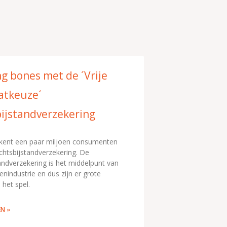
g bones met de ´Vrije
atkeuze´
bijstandverzekering
kent een paar miljoen consumenten
chtsbijstandverzekering. De
andverzekering is het middelpunt van
enindustrie en dus zijn er grote
 het spel.
EN »