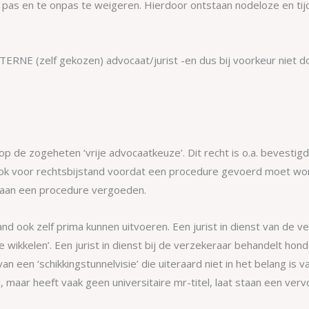
pas en te onpas te weigeren. Hierdoor ontstaan nodeloze en ti
XTERNE (zelf gekozen) advocaat/jurist -en dus bij voorkeur niet d
p de zogeheten ‘vrije advocaatkeuze’. Dit recht is o.a. bevestigd
 ook voor rechtsbijstand voordat een procedure gevoerd moet wo
e aan een procedure vergoeden.
and ook zelf prima kunnen uitvoeren. Een jurist in dienst van de
e wikkelen’. Een jurist in dienst bij de verzekeraar behandelt ho
van een ‘schikkingstunnelvisie’ die uiteraard niet in het belang i
 maar heeft vaak geen universitaire mr-titel, laat staan een vervo