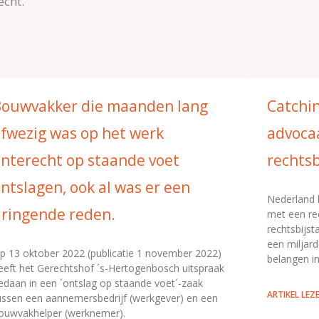
echt.
ouwvakker die maanden lang
Catchin
fwezig was op het werk
advoca
nterecht op staande voet
rechts
ntslagen, ook al was er een
Nederland 
ringende reden.
met een re
rechtsbijst
een miljard
p 13 oktober 2022 (publicatie 1 november 2022)
belangen in
eeft het Gerechtshof ´s-Hertogenbosch uitspraak
edaan in een ´ontslag op staande voet´-zaak
ARTIKEL LEZ
ussen een aannemersbedrijf (werkgever) en een
ouwvakhelper (werknemer).