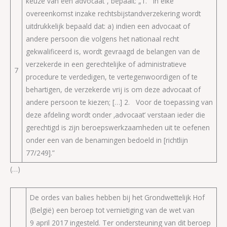
keuze van een advocaat”, bepaalt: „1. In elke
overeenkomst inzake rechtsbijstandverzekering wordt
uitdrukkelijk bepaald dat: a) indien een advocaat of
andere persoon die volgens het nationaal recht
gekwalificeerd is, wordt gevraagd de belangen van de
verzekerde in een gerechtelijke of administratieve
7
procedure te verdedigen, te vertegenwoordigen of te
behartigen, de verzekerde vrij is om deze advocaat of
andere persoon te kiezen; […] 2. Voor de toepassing van
deze afdeling wordt onder ‚advocaat’ verstaan ieder die
gerechtigd is zijn beroepswerkzaamheden uit te oefenen
onder een van de benamingen bedoeld in [richtlijn
77/249].”
(…)
De ordes van balies hebben bij het Grondwettelijk Hof
(België) een beroep tot vernietiging van de wet van
9 april 2017 ingesteld. Ter ondersteuning van dit beroep