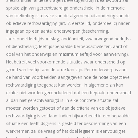
Slechts indien al deze vragen bevestigend zijn beantwoord zal
sprake zijn van gerechtvaardigd onderscheid. In de memorie
van toelichting is terzake van de algemene uitzondering van de
objectieve rechtvaardiging (art. 7, eerste lid, onderdeel c) nader
ingegaan op een aantal onderwerpen (bescherming,
functioneel leeftijdsontslag, anciënniteit, zwaarwegend bedrijfs-
of dienstbelang, leeftijdsbepaalde beroepsactiviteiten, aard of
doel van het onderwijs en maximumleeftijd voor aanwerving).
Het betreft veel voorkomende situaties waar onderscheid op
grond van leeftijd aan de orde kan zijn. Per onderwerp is aan
de hand van voorbeelden aangegeven hoe de notie objectieve
rechtvaardiging toegepast kan worden. In algemene zin kan
echter niet worden geconcludeerd dat een bepaald onderscheid
al dan niet gerechtvaardigd is. In elke concrete situatie zal
moeten worden getoetst of aan de criteria van de objectieve
rechtvaardiging is voldaan. Indien bijvoorbeeld in een bepaalde
situatie een leeftijdsgrens is gesteld ter bescherming van een
werknemer, zal de vraag of het doel legitiem is eenvoudig te