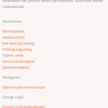
verstrekken van juridisch advies aan bedrijven, waaronder enkele
multinationals.
Werknemers
Rechtsbijstand
Arbeidsconflict
Wat doen bij ontslag
Ontslagvergoeding
Tijdens ziekte
Grensoverschrijdend
Arbeidsmediation
Werkgevers
Opbouw personeelsdossier
Orange Legal
Prepaid rechtshulppakketten