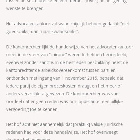
tussen de secretaresse en een “derde” (‘lover’) in het geding
wenste te brengen.
Het advocatenkantoor zal waarschijnlijk hebben gedacht: “niet
goedschiks, dan maar kwaadschiks”.
De kantonrechter lijkt de handelwijze van het advocatenkantoor
meer in de sfeer van “chicane” weren te hebben beoordeeld,
evenwel zonder sanctie. In de bestreden beschikking heeft de
kantonrechter de arbeidsovereenkomst tussen partijen
ontbonden met ingang van 1 november 2015, bepaald dat
iedere partij de eigen proceskosten draagt en het meer of
anders verzochte afgewezen. De kantonrechter was van
oordeel dat er geen reden was om [appellante] een billijke
vergoeding toe te kennen.
Het hof acht niet aannemelijk dat [praktijk] valide juridische
redenen had voor deze handelwijze. Het hof overweegt
daartoe het volgende: