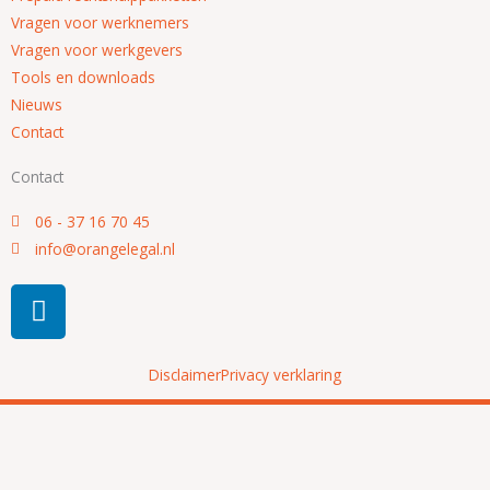
Vragen voor werknemers
Vragen voor werkgevers
Tools en downloads
Nieuws
Contact
Contact
06 - 37 16 70 45
info@orangelegal.nl
L
i
n
k
Disclaimer
Privacy verklaring
e
d
i
n